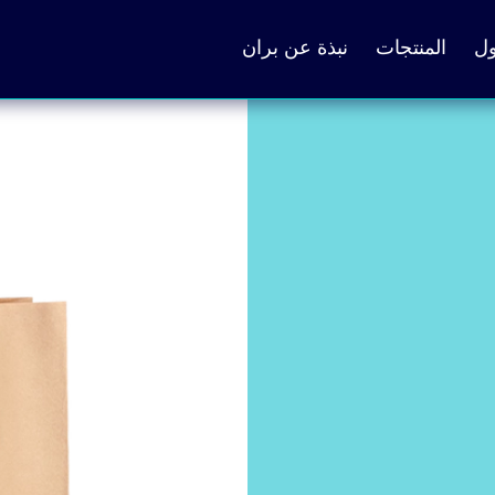
ول
المنتجات
نبذة عن بران