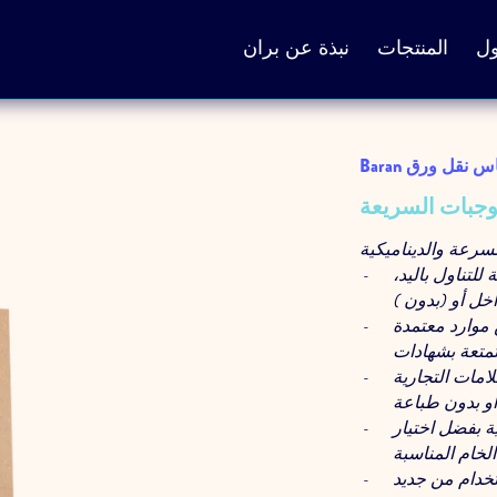
ول
المنتجات
نبذة عن بران
B أكياس نقل ورق
وجبات السريعة
رعة والديناميكية
لتناول باليد،
 موارد معتمدة
متعة بشهادات
امات التجارية
ة بفضل اختيار
الخام المناسبة