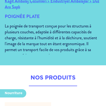
Kağıt Ambalaj Çözümleri > Endüstriyel Ambalajlar > Düz
Ara Saplı
POIGNÉE PLATE
La poignée de transport conçue pour les structures à
plusieurs couches, adaptée à différentes capacités de
charge, résistante à l'humidité et à la déchirure, soutient
l'image de la marque tout en étant ergonomique. Il
permet un transport facile de vos produits grâce à sa
structure résistante et pratique.
KömürFarine
Café
Sacs de fruits et légumes frais
NOS PRODUITS
Produits pour animaux de compagnie
Produit agricole
Charbon
Nourriture