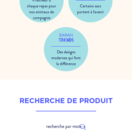
chaque repas pour
Certains sacs
nos animaux de
portent à l'avenir
compagnie
BARAN
TRENDS
Des designs
modernes qui font
la différence
RECHERCHE DE PRODUIT