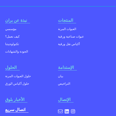
المنتجات
نبذة عن بران
العبوات المرنة
مؤسسي
عبوات صناعية ورقية
كيف نعمل؟
أكياس نقل ورقية
تكنولوجيتنا
الجودة والشهادات
الإستدامة
الحلول
بيان
حلول العبوات المرنة
التراخيص
حلول أكياس الورق
الإتصال
الأخبار بلوق
اتصال سريع