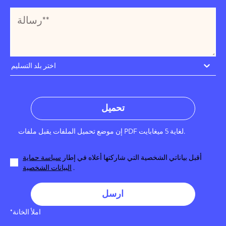
اختر بلد التسليم
تحميل
إن موضع تحميل الملفات يقبل ملفات PDF لغاية 5 ميغابايت.
أقبل بياناتي الشخصية التي شاركتها أعلاه في إطار
سياسة حماية
.
البيانات الشخصية
ارسل
*املأ الخانة