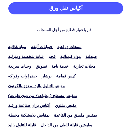
أكياس نقل ورق
قم باختيار قطاع من أجل المنتجات.
منتجات زراعية
حيوانات أليفة
مواد غذائية
صيدلية
مواد كيميائية
فحم
عناية شخصية ومنزلية
محلات تجارية
خدمة باقة
تسويق
وجبات سريعة
كيس قمامة
بوشار
خضراوات وفواكه
مقبض للتناول باليد، معزز بالكرتون
بمقبض مسطح ( بطباعة/ من دون طباعة)
مقبض ملتوي
أكياس بران صناعية ورقية
بمقبض ملصق من القاعدة
بمقابض بلاستيكية مخيطة
بطبقتين قابلة للطي من الداخل
قابلة للتناول باليد