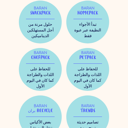
BARAN
BARAN
SNACKPACK
HOMEPACK
تبدأ الأجواء
حلول مرنة من
النظيفة عبر عبوة
أجل المستهلكين
فقط
الديناميكين
BARAN
BARAN
CHEFPACK
PETPACK
للحفاظ على
للحفاظ على
اللذات والطزاجة
اللذات والطزاجة
كما كان في اليوم
كما كان في اليوم
الأول
الأول
BARAN
BARAN
TRENDS
بران RECYCLE
تصاميم حديثة
بعض الأكياس
تمنح ميزة
تنقل المستقبل