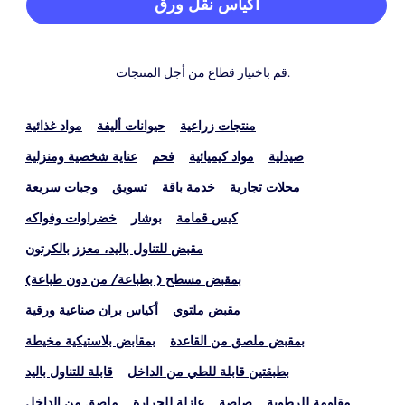
أكياس نقل ورق
قم باختيار قطاع من أجل المنتجات.
منتجات زراعية
حيوانات أليفة
مواد غذائية
صيدلية
مواد كيميائية
فحم
عناية شخصية ومنزلية
محلات تجارية
خدمة باقة
تسويق
وجبات سريعة
كيس قمامة
بوشار
خضراوات وفواكه
مقبض للتناول باليد، معزز بالكرتون
بمقبض مسطح ( بطباعة/ من دون طباعة)
مقبض ملتوي
أكياس بران صناعية ورقية
بمقبض ملصق من القاعدة
بمقابض بلاستيكية مخيطة
بطبقتين قابلة للطي من الداخل
قابلة للتناول باليد
مقاومة للرطوبة
صلصة
عازلة للحرارة
ملصق من الداخل