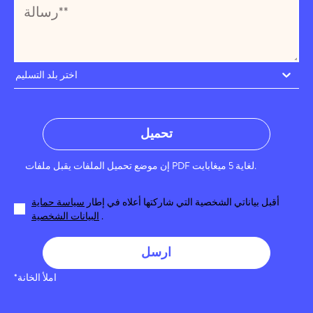
اختر بلد التسليم
تحميل
إن موضع تحميل الملفات يقبل ملفات PDF لغاية 5 ميغابايت.
أقبل بياناتي الشخصية التي شاركتها أعلاه في إطار
سياسة حماية
.
البيانات الشخصية
ارسل
*املأ الخانة