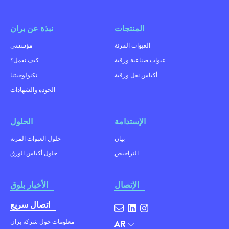
المنتجات
نبذة عن بران
العبوات المرنة
مؤسسي
عبوات صناعية ورقية
كيف نعمل؟
أكياس نقل ورقية
تكنولوجيتنا
الجودة والشهادات
الإستدامة
الحلول
بيان
حلول العبوات المرنة
التراخيص
حلول أكياس الورق
الإتصال
الأخبار بلوق
اتصال سريع
معلومات حول شركة بران
AR