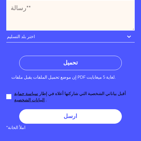
اختر بلد التسليم
تحميل
إن موضع تحميل الملفات يقبل ملفات PDF لغاية 5 ميغابايت.
أقبل بياناتي الشخصية التي شاركتها أعلاه في إطار
سياسة حماية
.
البيانات الشخصية
ارسل
*املأ الخانة