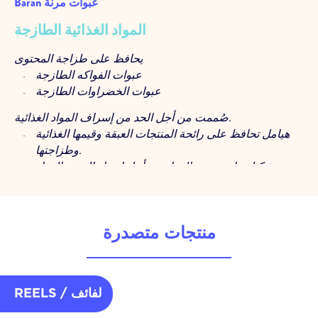
Baran عبوات مرنة
المواد الغذائية الطازجة
يحافظ على طزاجة المحتوى
عبوات الفواكه الطازجة
عبوات الخضراوات الطازجة
صُممت من أجل الحد من إسراف المواد الغذائية.
هيامل تحافظ على رائحة المنتجات العبقة وقيمها الغذائية
وطزاجتها.
تشكيلة واسعة من المواد من أجل اختيار الحبر والمواد
الخام المناسبة
هياكل خاصة (antifog) تمنع البخار، من أجل منظر أفضل
في الأرفف.
حلول إعادة التدوير دون التخلي عن عمر الرف.
منتجات متصدرة
جودة مستقرة في كل لفة
تعبئة ذات كفاءة عالية في خطوط التعبئة
جودة متسقة مع طباعة مطبوعات عالية الدقة وطباعة
REELS / لفائف
فليسكو