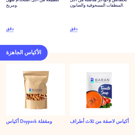
المنظفات المسحوقية والصابون.
ومريح.
دقق
دقق
READY BAGS
الأكياس الجاهزة
أكياس لاصقة من ثلاث أطراف
أكياس Doypack ومقفلة