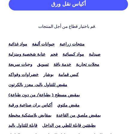
أكياس نقل ورق
قم باختيار قطاع من أجل المنتجات.
منتجات زراعية
حيوانات أليفة
مواد غذائية
صيدلية
مواد كيميائية
فحم
عناية شخصية ومنزلية
محلات تجارية
خدمة باقة
تسويق
وجبات سريعة
كيس قمامة
بوشار
خضراوات وفواكه
مقبض للتناول باليد، معزز بالكرتون
بمقبض مسطح ( بطباعة/ من دون طباعة)
مقبض ملتوي
أكياس بران صناعية ورقية
بمقبض ملصق من القاعدة
بمقابض بلاستيكية مخيطة
بطبقتين قابلة للطي من الداخل
قابلة للتناول باليد