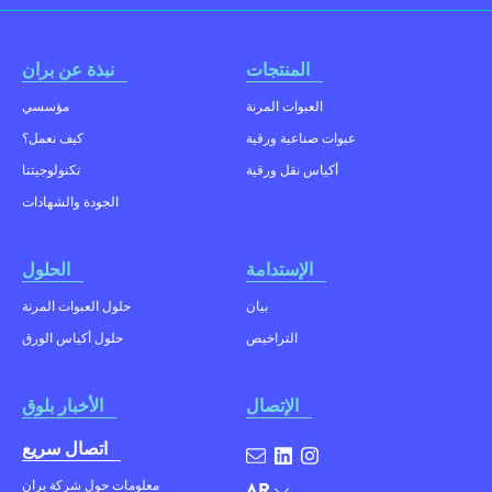
المنتجات
نبذة عن بران
العبوات المرنة
مؤسسي
عبوات صناعية ورقية
كيف نعمل؟
أكياس نقل ورقية
تكنولوجيتنا
الجودة والشهادات
الإستدامة
الحلول
بيان
حلول العبوات المرنة
التراخيص
حلول أكياس الورق
الإتصال
الأخبار بلوق
اتصال سريع
معلومات حول شركة بران
AR