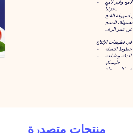
مع وغير لامع
جزئياً..
 خطوط التعبئة
الدقة وطباعة
فليسكو
خبير في كل خطوة
لهياكل مناسبة
للمنتج.
لتجربة حتى ما
بعد المبيع.
منتجات متصدرة