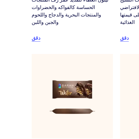
لافتراضي
الحساسة كالفواكه والخضراوات
ى قيمتها
والمنتجات البحرية والدجاج واللحوم
الغذائية
والجبن واللبن
دقق
دقق