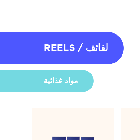
REELS / لفائف
مواد غذائية