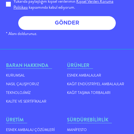
Yukarıda paylaştığım kişisel verilerimin
Kişisel Verileri Koruma
Politikası
kapsamında kabul ediyorum.
GÖNDER
* Alanı doldurunuz.
BARAN HAKKINDA
ÜRÜNLER
KURUMSAL
ESNEK AMBALAJLAR
NASIL ÇALIŞIYORUZ
KAĞIT ENDÜSTRIYEL AMBALAJLAR
TEKNOLOJIMIZ
KAĞIT TAŞIMA TORBALARI
KALITE VE SERTIFIKALAR
ÜRETİM
SÜRDÜREBİLİRLİK
ESNEK AMBALAJ ÇÖZÜMLERI
MANIFESTO