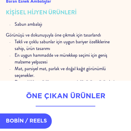
Baran Esnek Ambalajlar
KIŞISEL HIJYEN ÜRÜNLERI
Sabun ambalajı
Görünüşü ve dokunuşuyla öne çıkmak için tasarlandı
Tekli ve çoklu sabunlar için uygun bariyer özelliklerine
sahip, ürün tasarımı
En uygun hammadde ve mürekkep seçimi için geniş
malzeme yelpazesi
Mat, parsiyel mat, parlak ve doğal kağıt görünümlü
seçenekler.
Dayanıklılıktan ödün vermeyen geri dönüşüm çözümleri
Her bobinde istikrarlı kalite
ÖNE ÇIKAN ÜRÜNLER
Paketleme hatlarında yüksek hızda verimli dolum
Yüksek çözünürlüklü rotogravür ve flexo baskı ile tutarlı
kalite
Her aşamada kalite kontrol süreçleri ile istikrarlı üretim
BOBİN / REELS
Her adımda uzman desteği