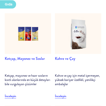
Ürüne en uygun ambalaj yapılarının tayin edilmesi için
Gıda
analiz ve danışmanlık
Deneme bobininden satış sonrasına kadar her aşamada
teknik destek
Ketçap, Mayonez ve Soslar
Kahve ve Çay
Ketçap, mayonez ve hazır sosların
Kahve ve çay için metal içermeyen,
kısıtlı alanlarında en küçük detayları
yüksek bariyer özellikli, yenilikçi
bile vurgulayan çözümler
ambalajlar
İnceleyin
İnceleyin