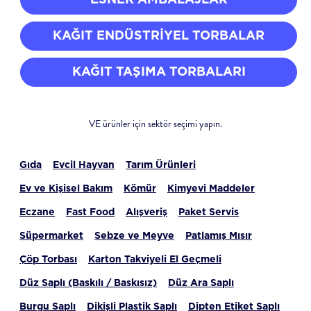
KAĞIT ENDÜSTRIYEL TORBALAR
KAĞIT TAŞIMA TORBALARI
VE ürünler için sektör seçimi yapın.
Gıda
Evcil Hayvan
Tarım Ürünleri
Ev ve Kişisel Bakım
Kömür
Kimyevi Maddeler
Eczane
Fast Food
Alışveriş
Paket Servis
Süpermarket
Sebze ve Meyve
Patlamış Mısır
Çöp Torbası
Karton Takviyeli El Geçmeli
Düz Saplı (Baskılı / Baskısız)
Düz Ara Saplı
Burgu Saplı
Dikişli Plastik Saplı
Dipten Etiket Saplı