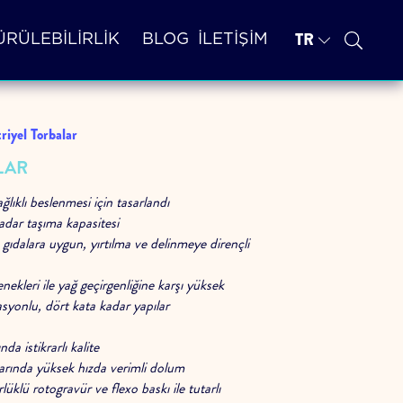
TR
RÜLEBİLİRLİK
BLOG
İLETİŞİM
riyel Torbalar
LAR
ağlıklı beslenmesi için tasarlandı
adar taşıma kapasitesi
ı gıdalara uygun, yırtılma ve delinmeye dirençli
enekleri ile yağ geçirgenliğine karşı yüksek
asyonlu, dört kata kadar yapılar
a istikrarlı kalite
arında yüksek hızda verimli dolum
üklü rotogravür ve flexo baskı ile tutarlı