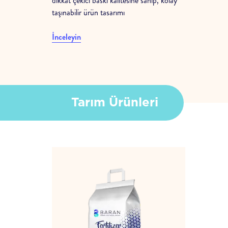
dikkat çekici baskı kalitesine sahip, kolay
taşınabilir ürün tasarımı
İnceleyin
Tarım Ürünleri