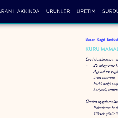
ARAN HAKKINDA
ÜRÜNLER
ÜRETİM
SÜRDÜ
Baran Kağıt Endüst
KURU MAMA
Evcil dostlarımızın s
20 kilograma k
Agresif ve yağl
ürün tasarımı
Farklı kağıt seç
bariyerli, lamin
Üretim uygulamalarınd
Paketleme hatl
Yüksek çözünürl