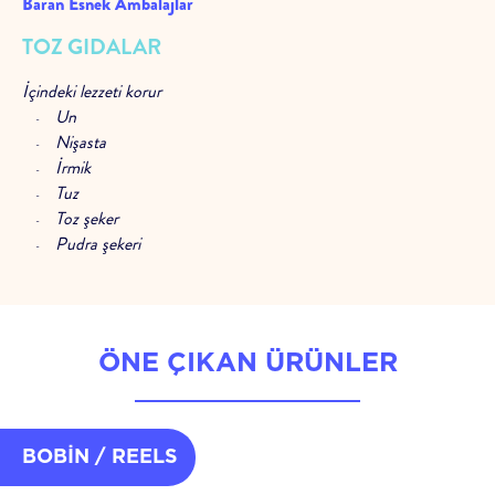
Baran Esnek Ambalajlar
TOZ GIDALAR
İçindeki lezzeti korur
Un
Nişasta
İrmik
Tuz
Toz şeker
Pudra şekeri
Kakao
Ekmek karışımları
Süt tozları
Puding
ÖNE ÇIKAN ÜRÜNLER
Kabartma tozu
Toz maya
Uzun süreli nem kontrolü için tasarlandı
BOBİN / REELS
Oksijen ve neme karşı güçlü bariyer özellikleri ile uzun raf