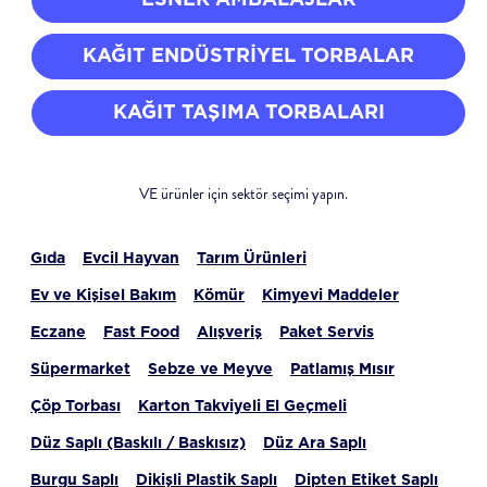
KAĞIT ENDÜSTRIYEL TORBALAR
KAĞIT TAŞIMA TORBALARI
VE ürünler için sektör seçimi yapın.
Gıda
Evcil Hayvan
Tarım Ürünleri
Ev ve Kişisel Bakım
Kömür
Kimyevi Maddeler
Eczane
Fast Food
Alışveriş
Paket Servis
Süpermarket
Sebze ve Meyve
Patlamış Mısır
Çöp Torbası
Karton Takviyeli El Geçmeli
Düz Saplı (Baskılı / Baskısız)
Düz Ara Saplı
Burgu Saplı
Dikişli Plastik Saplı
Dipten Etiket Saplı