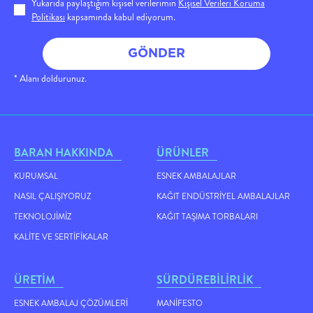
Yukarıda paylaştığım kişisel verilerimin
Kişisel Verileri Koruma
Politikası
kapsamında kabul ediyorum.
GÖNDER
* Alanı doldurunuz.
BARAN HAKKINDA
ÜRÜNLER
KURUMSAL
ESNEK AMBALAJLAR
NASIL ÇALIŞIYORUZ
KAĞIT ENDÜSTRIYEL AMBALAJLAR
TEKNOLOJIMIZ
KAĞIT TAŞIMA TORBALARI
KALITE VE SERTIFIKALAR
ÜRETİM
SÜRDÜREBİLİRLİK
ESNEK AMBALAJ ÇÖZÜMLERI
MANIFESTO