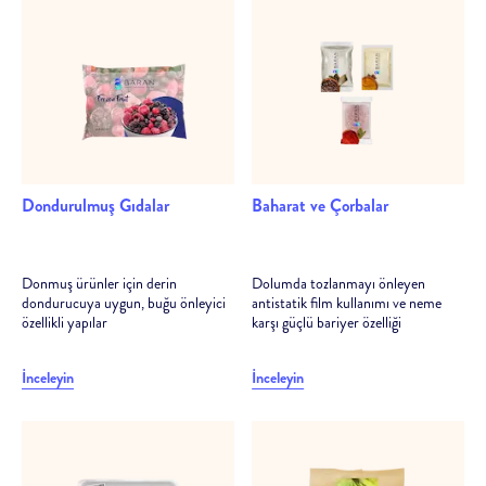
analiz ve danışmanlık
Deneme bobininden satış sonrasına kadar her aşamada
teknik destek
Dondurulmuş Gıdalar
Baharat ve Çorbalar
Donmuş ürünler için derin
Dolumda tozlanmayı önleyen
dondurucuya uygun, buğu önleyici
antistatik film kullanımı ve neme
özellikli yapılar
karşı güçlü bariyer özelliği
İnceleyin
İnceleyin