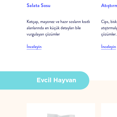
Salata Sosu
Atıştır
Ketçap, mayonez ve hazır sosların kısıtlı
Cips, bisk
alanlarında en küçük detayları bile
atıştırma
vurgulayan çözümler
çözümler.
İnceleyin
İnceleyin
Evcil Hayvan