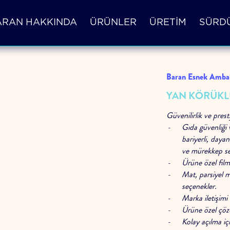
ARAN HAKKINDA
ÜRÜNLER
ÜRETİM
SÜRDÜ
Baran Esnek Ambal
YAN KÖRÜKL
Güvenilirlik ve presti
Gıda güvenliği 
bariyerli, daya
ve mürekkep se
Ürüne özel film
Mat, parsiyel m
seçenekler.
Marka iletişimi
Ürüne özel çözü
Kolay açılma içi