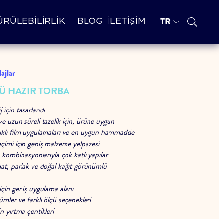
TR
RÜLEBİLİRLİK
BLOG
İLETİŞİM
ajlar
Ü HAZIR TORBA
j için tasarlandı
ve uzun süreli tazelik için, ürüne uygun
nıklı film uygulamaları ve en uygun hammadde
çimi için geniş malzeme yelpazesi
 kombinasyonlarıyla çok katlı yapılar
at, parlak ve doğal kağıt görünümlü
 için geniş uygulama alanı
mler ve farklı ölçü seçenekleri
n yırtma çentikleri