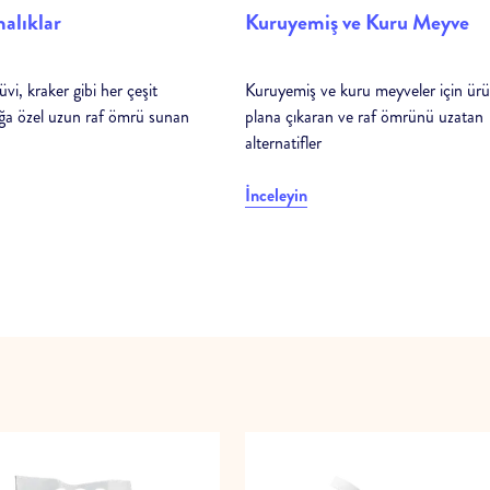
malıklar
Kuruyemiş ve Kuru Meyve
üvi, kraker gibi her çeşit
Kuruyemiş ve kuru meyveler için ür
lığa özel uzun raf ömrü sunan
plana çıkaran ve raf ömrünü uzatan
alternatifler
İnceleyin