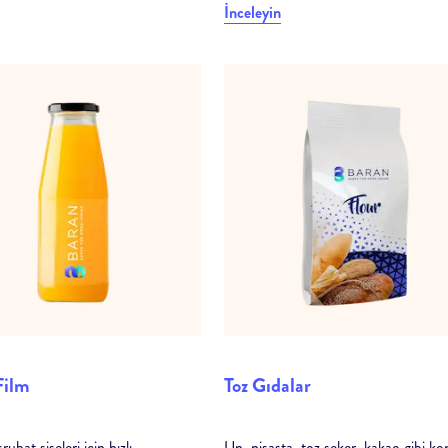
İnceleyin
Film
Toz Gıdalar
ubat şişeleri için hızlı
Un, nişasta, toz şeker, kakao gibi ko