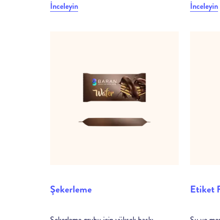
İnceleyin
İnceleyin
Şekerleme
Etiket 
Şekerleme grubu için yüksek baskı
Su ve meşr