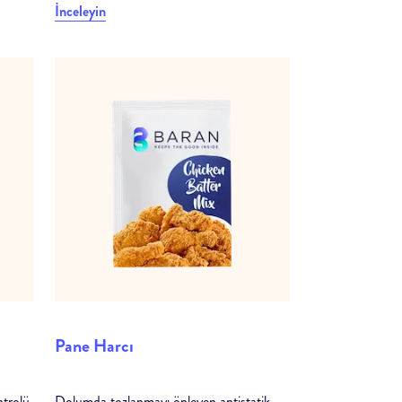
İnceleyin
Pane Harcı
ntrolü
Dolumda tozlanmayı önleyen antistatik