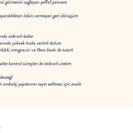
nü görmesini sağlayan şeffaf pencere
yanıklılıktan ödün vermeyen geri dönüşüm
a istikrarlı kalite
arında yüksek hızda verimli dolum
üklü rotogravür ve flexo baskı ile tutarlı
te kontrol süreçleri ile istikrarlı üretim
esteği
ambalaj yapılarının tayin edilmesi için analiz
den satış sonrasına kadar her aşamada
R