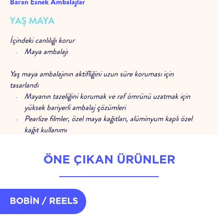
Baran Esnek Ambalajlar
YAŞ MAYA
İçindeki canlılığı korur
Maya ambalajı
Yaş maya ambalajının aktifliğini uzun süre koruması için
tasarlandı
Mayanın tazeliğini korumak ve raf ömrünü uzatmak için
yüksek bariyerli ambalaj çözümleri
Pearlize filmler, özel maya kağıtları, alüminyum kaplı özel
kağıt kullanımı
Mükemmel katlanma ve şekil alabilme özelliği
Raf ömründen ödün vermeyen geri dönüşüm çözümleri
ÖNE ÇIKAN ÜRÜNLER
Her bobinde istikrarlı kalite
Paketleme hatlarında yüksek hızda verimli dolum
Yüksek çözünürlüklü rotogravür ve flexo baskı ile tutarlı
BOBİN / REELS
kalite
Her aşamada kalite kontrol süreçleri ile istikrarlı üretim