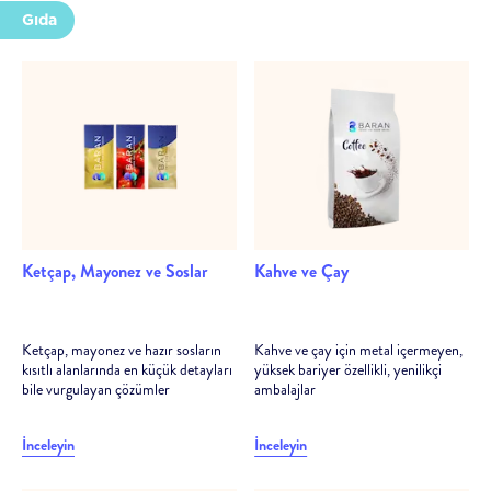
Gıda
Her adımda uzman desteği
Ürüne en uygun ambalaj yapılarının tayin edilmesi için
analiz ve danışmanlık
Deneme bobininden satış sonrasına kadar her aşamada
teknik destek
Ketçap, Mayonez ve Soslar
Kahve ve Çay
Ketçap, mayonez ve hazır sosların
Kahve ve çay için metal içermeyen,
kısıtlı alanlarında en küçük detayları
yüksek bariyer özellikli, yenilikçi
bile vurgulayan çözümler
ambalajlar
İnceleyin
İnceleyin