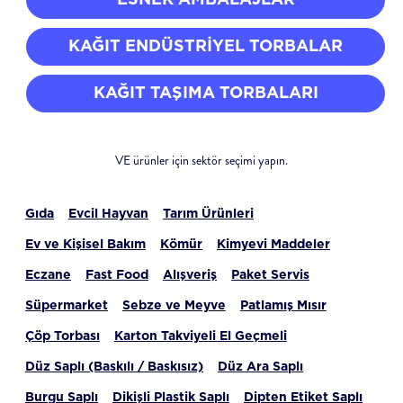
KAĞIT ENDÜSTRIYEL TORBALAR
KAĞIT TAŞIMA TORBALARI
VE ürünler için sektör seçimi yapın.
Gıda
Evcil Hayvan
Tarım Ürünleri
Ev ve Kişisel Bakım
Kömür
Kimyevi Maddeler
Eczane
Fast Food
Alışveriş
Paket Servis
Süpermarket
Sebze ve Meyve
Patlamış Mısır
Çöp Torbası
Karton Takviyeli El Geçmeli
Düz Saplı (Baskılı / Baskısız)
Düz Ara Saplı
Burgu Saplı
Dikişli Plastik Saplı
Dipten Etiket Saplı