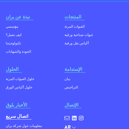
المنتجات
نبذة عن بران
العبوات المرنة
مؤسسي
عبوات صناعية ورقية
كيف نعمل؟
أكياس نقل ورقية
تكنولوجيتنا
الجودة والشهادات
الإستدامة
الحلول
بيان
حلول العبوات المرنة
التراخيص
حلول أكياس الورق
الإتصال
الأخبار بلوق
اتصال سريع
معلومات حول شركة بران
AR