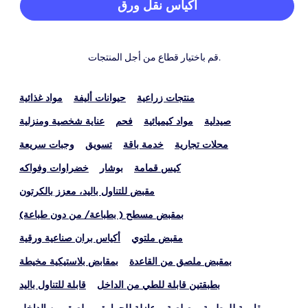
أكياس نقل ورق
قم باختيار قطاع من أجل المنتجات.
منتجات زراعية
حيوانات أليفة
مواد غذائية
صيدلية
مواد كيميائية
فحم
عناية شخصية ومنزلية
محلات تجارية
خدمة باقة
تسويق
وجبات سريعة
كيس قمامة
بوشار
خضراوات وفواكه
مقبض للتناول باليد، معزز بالكرتون
بمقبض مسطح ( بطباعة/ من دون طباعة)
مقبض ملتوي
أكياس بران صناعية ورقية
بمقبض ملصق من القاعدة
بمقابض بلاستيكية مخيطة
بطبقتين قابلة للطي من الداخل
قابلة للتناول باليد