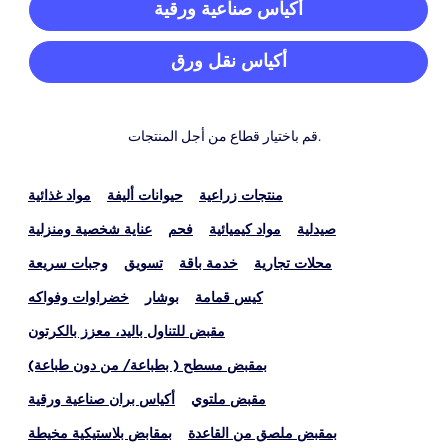
أكياس صناعية ورقية
أكياس نقل ورق
قم باختيار قطاع من أجل المنتجات.
منتجات زراعية
حيوانات أليفة
مواد غذائية
صيدلية
مواد كيميائية
فحم
عناية شخصية ومنزلية
محلات تجارية
خدمة باقة
تسويق
وجبات سريعة
كيس قمامة
بوشار
خضراوات وفواكه
مقبض للتناول باليد، معزز بالكرتون
بمقبض مسطح ( بطباعة/ من دون طباعة)
مقبض ملتوي
أكياس بران صناعية ورقية
بمقبض ملصق من القاعدة
بمقابض بلاستيكية مخيطة