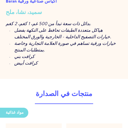
Baran أكياس صناعية ورقية
سميد، نشا، ملح
بدائل ذات سعة تبدأ من 500 غم، 1 كغم، 2 كغم.
هياكل متعددة الطبقات تحافظ على النكهة بفضل
خيارات التصفيح الداخلية - الخارجية والورق المختلف.
خيارات ورقية تساهم في صورة العلامة التجارية وخاصة
بمتطلبات المنتج.
كرافت بني
كرافت أبيض
كرافت مشمع
جودة مستقرة في تطبيقات الإنتاج.
تعبئة ذات كفاءة عالية في خطوط التعبئة
جودة متسقة مع طباعة مطبوعات عالية الدقة وطباعة
منتجات في الصدارة
فليسكو
إنتاج مستقر بفضل عمليات ضوابط الجودة في كل
مرحلة.
مواد غذائية
دعم خبير في كل خطوة