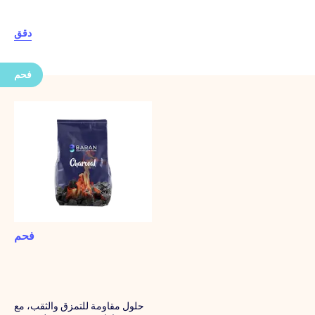
دقق
فحم
فحم
حلول مقاومة للتمزق والثقب، مع