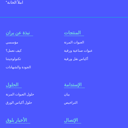
*املأ الخانة
المنتجات
نبذة عن بران
العبوات المرنة
مؤسسي
عبوات صناعية ورقية
كيف نعمل؟
أكياس نقل ورقية
تكنولوجيتنا
الجودة والشهادات
الإستدامة
الحلول
بيان
حلول العبوات المرنة
التراخيص
حلول أكياس الورق
الإتصال
الأخبار بلوق