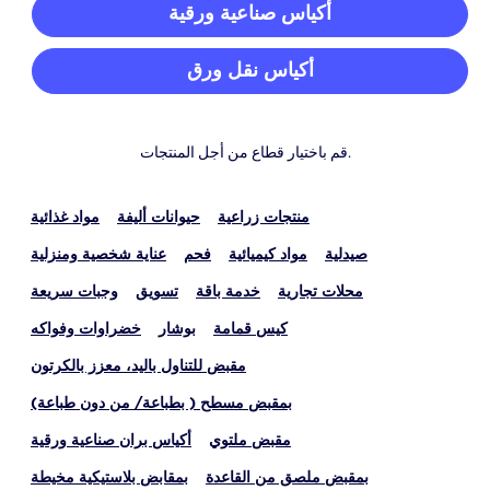
أكياس صناعية ورقية
أكياس نقل ورق
قم باختيار قطاع من أجل المنتجات.
منتجات زراعية
حيوانات أليفة
مواد غذائية
صيدلية
مواد كيميائية
فحم
عناية شخصية ومنزلية
محلات تجارية
خدمة باقة
تسويق
وجبات سريعة
كيس قمامة
بوشار
خضراوات وفواكه
مقبض للتناول باليد، معزز بالكرتون
بمقبض مسطح ( بطباعة/ من دون طباعة)
مقبض ملتوي
أكياس بران صناعية ورقية
بمقبض ملصق من القاعدة
بمقابض بلاستيكية مخيطة