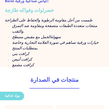
Baran أكياس صناعية ورقية
خضراوات وفواكه طازجة
صُممت من أجل مقاومة الرطوبة والحفاظ على الطزاجة
منتجات متعددة الطبقات متصفحة ومقاومة ضد التمزق
والثقب.
سهولةالحمل مع مقبض مسطح
خيارات ورقية تساهم في صورة العلامة التجارية وخاصة
بمتطلبات المنتج.
كرافت بني
كرافت أبيض
كرافت مشمع
ورقة مقاومة للرطوبة
جودة مستقرة في تطبيقات الإنتاج.
منتجات في الصدارة
كفاءة عالية في خطوط التعبئة والتغليف
اللون الصحيح والمتناسق مع الطباعة العالية بفضل
اختيار الحبر والمادة الخام المناسبة
مواد غذائية
دعم خبير في كل خطوة