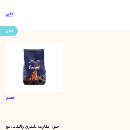
دقق
فحم
فحم
حلول مقاومة للتمزق والثقب، مع