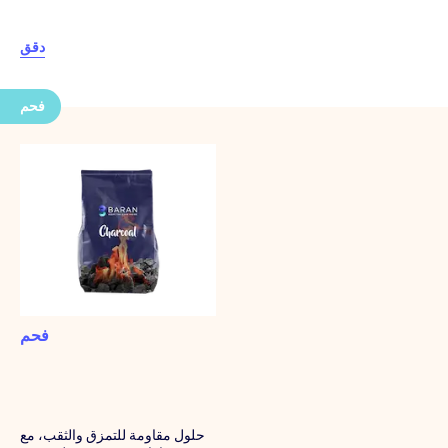
دقق
فحم
فحم
حلول مقاومة للتمزق والثقب، مع