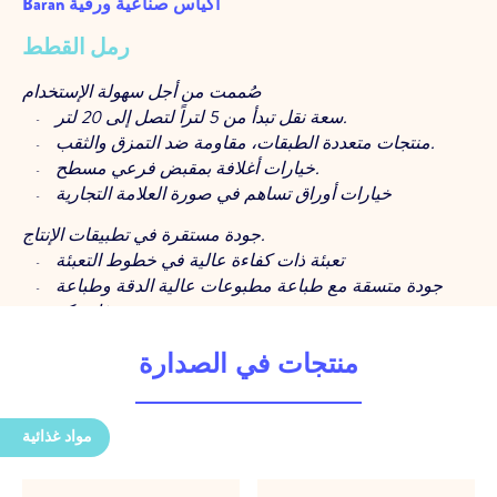
Baran أكياس صناعية ورقية
رمل القطط
صُممت من أجل سهولة الإستخدام
سعة نقل تبدأ من 5 لتراً لتصل إلى 20 لتر.
منتجات متعددة الطبقات، مقاومة ضد التمزق والثقب.
خيارات أغلافة بمقبض فرعي مسطح.
خيارات أوراق تساهم في صورة العلامة التجارية
جودة مستقرة في تطبيقات الإنتاج.
تعبئة ذات كفاءة عالية في خطوط التعبئة
جودة متسقة مع طباعة مطبوعات عالية الدقة وطباعة
فليسكو
إنتاج مستقر بفضل عمليات ضوابط الجودة في كل
مرحلة.
منتجات في الصدارة
دعم خبير في كل خطوة
استشارة وتحليل من أجل تعيين أكثر الهياكل مناسبة
مواد غذائية
للمنتج.
دعم فني في كل مرحلة ابتداء من لفائف التجربة حتى ما