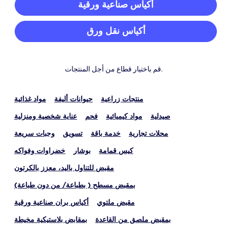
أكياس صناعية ورقية
أكياس نقل ورق
قم باختيار قطاع من أجل المنتجات.
منتجات زراعية
حيوانات أليفة
مواد غذائية
صيدلية
مواد كيميائية
فحم
عناية شخصية ومنزلية
محلات تجارية
خدمة باقة
تسويق
وجبات سريعة
كيس قمامة
بوشار
خضراوات وفواكه
مقبض للتناول باليد، معزز بالكرتون
بمقبض مسطح ( بطباعة/ من دون طباعة)
مقبض ملتوي
أكياس بران صناعية ورقية
بمقبض ملصق من القاعدة
بمقابض بلاستيكية مخيطة